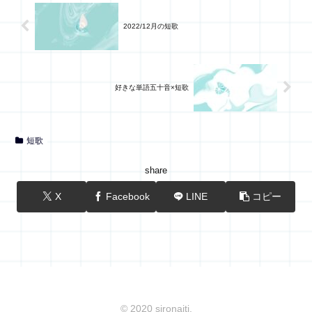
2022/12月の短歌
好きな単語五十音×短歌
短歌
share
X
Facebook
LINE
コピー
© 2020 sironaiti.