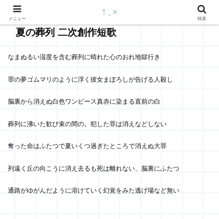
メニュー
検索
夏の葬列 二次創作短歌
なまぬるい湿度を含む葬列に晴れた心のおれ地獄行き
罪の夢ゴムマリのように浮く彼女まぼろしが告げる人殺し
脳裏から消えぬ白色ワンピース真赤に染まる直前の白
葬列に沸いた歓び束の間の。犯した罪は消えなどしない
奪った命はふたつで夏いくつ過ぎたところで消えぬ大罪
列遠く丘の向こうに消え去るも死は離れない、脳裏にふたつ
通路がゆがんだように溶けていく幻覚をみた逃げ場など無い