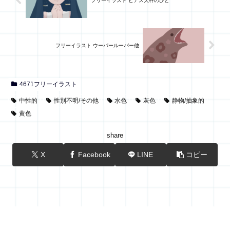
フリーイラスト ピアス天秤のひと
フリーイラスト ウーパールーパー他
4671フリーイラスト
中性的
性別不明/その他
水色
灰色
静物/抽象的
黄色
share
X
Facebook
LINE
コピー